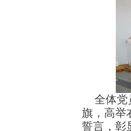
全体党
旗，高举
誓言，彰