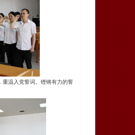
，重温入党誓词。铿锵有力的誓