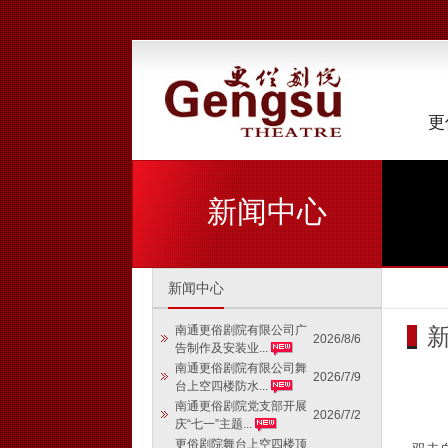
更
新闻中心
新闻中心
南通更俗剧院有限公司广
2026/8/6
告制作及安装业...
南通更俗剧院有限公司舞
2026/7/9
台上空四楼防水...
南通更俗剧院党支部开展
2026/7/2
庆“七一”主题...
更俗剧院舞台上空四楼顶