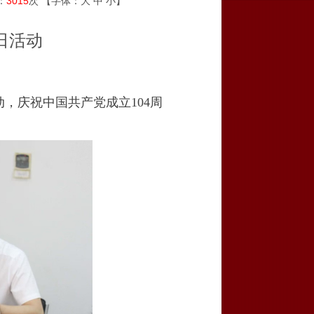
：
3015
次 【字体：
大
中
小
】
日活动
动，庆祝中国共产党成立104周