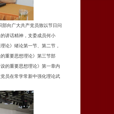
织部向广大共产党员致以节日问
习的讲话精神，支委成员何小
想理论》
绪论第一节、第二节，
设的重要思想理论》
第三节部
建设的重要思想理论》第一章内
领党员在常学常新中强化理论武