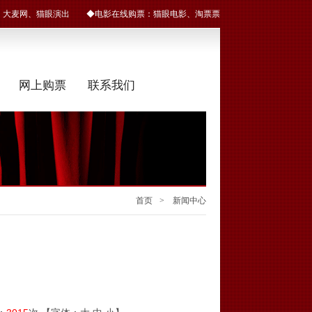
：
大麦网
、
猫眼演出
◆电影在线购票：
猫眼电影
、
淘票票
网上购票
联系我们
首页
> 新闻中心